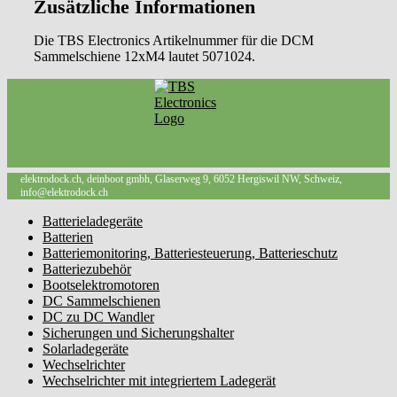
Zusätzliche Informationen
Die TBS Electronics Artikelnummer für die DCM
Sammelschiene 12xM4 lautet 5071024.
elektrodock.ch, deinboot gmbh, Glaserweg 9, 6052 Hergiswil NW, Schweiz,
info@elektrodock.ch
Batterieladegeräte
Batterien
Batteriemonitoring, Batteriesteuerung, Batterieschutz
Batteriezubehör
Bootselektromotoren
DC Sammelschienen
DC zu DC Wandler
Sicherungen und Sicherungshalter
Solarladegeräte
Wechselrichter
Wechselrichter mit integriertem Ladegerät