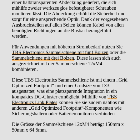
einer halbtransparenten Abdeckung geliefert, die sich
mithilfe zweier werkzeuglos befestigbarer Schrauben
montieren lässt. Die Abdeckung erhöht die Sicherheit und
sorgt für eine ansprechende Optik. Dank der vorgesehenen
Ausbruchstellen auf allen Seiten können Kabel von allen
benötigten Richtungen an die Busbar herangeführt
werden.
Für Anwendungen mit höherem Strombedarf nutzen Sie
TBS Electronics Sammelschiene mit fünf Bolzen
oder die
Sammelschiene mit drei Bolzen
. Diese lassen sich auch
ausgezeichnet mit der Sammerschiene 12xM4
kombinieren.
Diese TBS Electronics Sammelschiene ist mit einem „Grid
Optimized Footprint“ und einer Gridsize von 1×3
ausgestattet, was eine platzsparende Integration in ein
kompaktes DC-Cluster ermöglicht. Mithilfe von
TBS
Electronics Link Plates
können Sie sie zudem nahtlos mit
anderen „Grid Optimized Footprint“-Komponenten wie
Sicherungshaltern oder Batteriemonitoren verbinden.
Die Grösse der Sammelschiene 12xM4 beträgt 150mm x
50mm x 64,5mm.