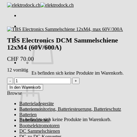
Skip
to
content
TBS Electronics DCM Sammelschiene
12xM4 (60V/600A)
CHF
70.00
12 vorrätig
Es befinden sich keine Produkte im Warenkorb.
TBS
Warenkorb
Electronics
In den Warenkorb
DCM
Browse
Sammelschiene
Batterieladegeräte
12xM4
Batteriemonitoring, Batteriesteuerung, Batterieschutz
(60V/600A)
Batterien
Menge
Es befinden sich keine Produkte im Warenkorb.
Batteriezubehör
Bootselektromotoren
DC Sammelschienen
DC zu DC Konverter