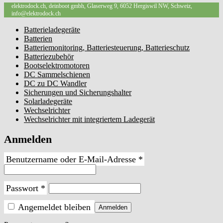
elektrodock.ch, deinboot gmbh, Glaserweg 9, 6052 Hergiswil NW, Schweiz,
info@elektrodock.ch
Batterieladegeräte
Batterien
Batteriemonitoring, Batteriesteuerung, Batterieschutz
Batteriezubehör
Bootselektromotoren
DC Sammelschienen
DC zu DC Wandler
Sicherungen und Sicherungshalter
Solarladegeräte
Wechselrichter
Wechselrichter mit integriertem Ladegerät
Anmelden
Erforderlich
Benutzername oder E-Mail-Adresse
*
Erforderlich
Passwort
*
Angemeldet bleiben
Anmelden