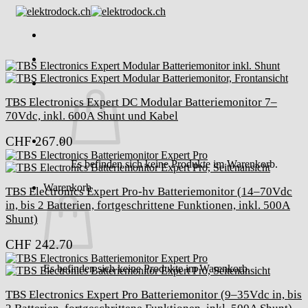
Skip
to
content
TBS Electronics Expert DC Modular Batteriemonitor 7–
70Vdc, inkl. 600A Shunt und Kabel
CHF
267.00
Es befinden sich keine Produkte im Warenkorb.
Warenkorb
TBS Electronics Expert Pro-hv Batteriemonitor (14–70Vdc
in, bis 2 Batterien, fortgeschrittene Funktionen, inkl. 500A
Shunt)
CHF
242.70
Es befinden sich keine Produkte im Warenkorb.
TBS Electronics Expert Pro Batteriemonitor (9–35Vdc in, bis