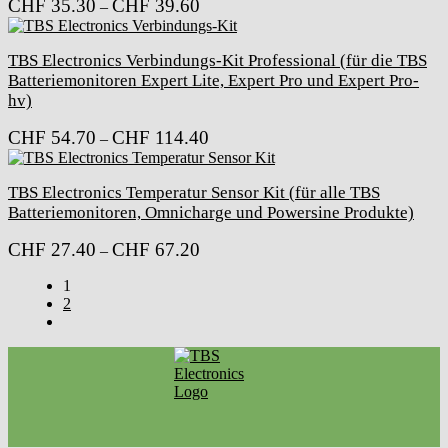
Preisspanne:
CHF
35.30
CHF
39.60
–
CHF 35.30
bis
CHF 39.60
TBS Electronics Verbindungs-Kit Professional (für die TBS
Batteriemonitoren Expert Lite, Expert Pro und Expert Pro-
hv)
Preisspanne:
CHF
54.70
CHF
114.40
–
CHF 54.70
bis
CHF 114.40
TBS Electronics Temperatur Sensor Kit (für alle TBS
Batteriemonitoren, Omnicharge und Powersine Produkte)
Preisspanne:
CHF
27.40
CHF
67.20
–
CHF 27.40
bis
1
CHF 67.20
2