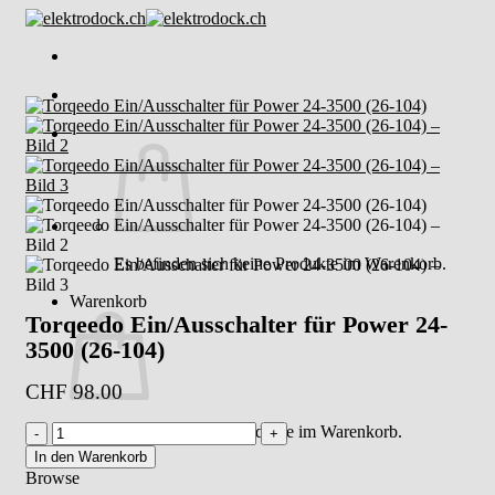
Skip
to
content
Es befinden sich keine Produkte im Warenkorb.
Warenkorb
Torqeedo Ein/Ausschalter für Power 24-
3500 (26-104)
CHF
98.00
Torqeedo
Es befinden sich keine Produkte im Warenkorb.
Ein/Ausschalter
In den Warenkorb
für
Browse