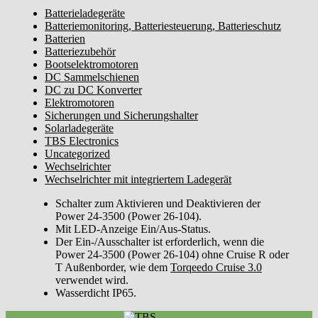
Power
Batterieladegeräte
24-
Batteriemonitoring, Batteriesteuerung, Batterieschutz
3500
Batterien
(26-
Batteriezubehör
104)
Bootselektromotoren
DC Sammelschienen
Menge
DC zu DC Konverter
Elektromotoren
Sicherungen und Sicherungshalter
Solarladegeräte
TBS Electronics
Uncategorized
Wechselrichter
Wechselrichter mit integriertem Ladegerät
Schalter zum Aktivieren und Deaktivieren der
Power 24-3500 (Power 26-104).
Mit LED-Anzeige Ein/Aus-Status.
Der Ein-/Ausschalter ist erforderlich, wenn die
Power 24-3500 (Power 26-104) ohne Cruise R oder
T Außenborder, wie dem
Torqeedo Cruise 3.0
verwendet wird.
Wasserdicht IP65.