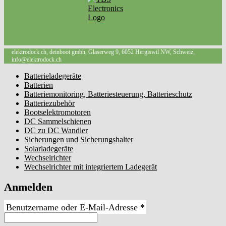
elektrodock.ch, deinboot gmbh, Glaserweg 9, 6052 Hergiswil NW, Schweiz,
info@elektrodock.ch
Batterieladegeräte
Batterien
Batteriemonitoring, Batteriesteuerung, Batterieschutz
Batteriezubehör
Bootselektromotoren
DC Sammelschienen
DC zu DC Wandler
Sicherungen und Sicherungshalter
Solarladegeräte
Wechselrichter
Wechselrichter mit integriertem Ladegerät
Anmelden
Erforderlich
Benutzername oder E-Mail-Adresse
*