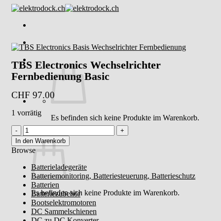
Skip
to
content
TBS Electronics Wechselrichter
Fernbedienung Basic
CHF
97.00
1 vorrätig
Es befinden sich keine Produkte im Warenkorb.
TBS
Warenkorb
Electronics
In den Warenkorb
Wechselrichter
Browse
Fernbedienung
Batterieladegeräte
Basic
Batteriemonitoring, Batteriesteuerung, Batterieschutz
Menge
Batterien
Es befinden sich keine Produkte im Warenkorb.
Batteriezubehör
Bootselektromotoren
DC Sammelschienen
DC zu DC Konverter