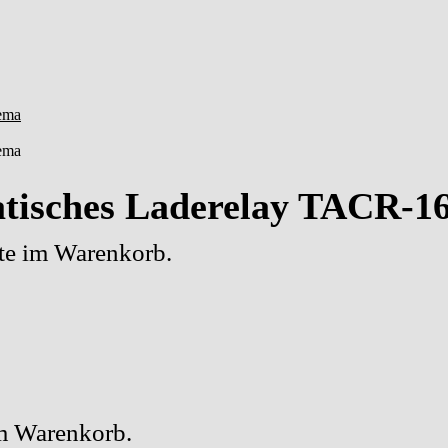
atisches Laderelay TACR-1
kte im Warenkorb.
im Warenkorb.