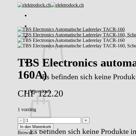
Skip
to
content
TBS Electronics autom
160A)
Es befinden sich keine Produ
CHF
122.20
Warenkorb
1 vorrätig
TBS
Electronics
In den Warenkorb
Es befinden sich keine Produkte 
automatisches
Browse