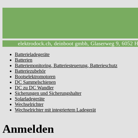
elektrodock.ch, deinboot gmbh, Glaserweg 9, 6052 
Batterieladegeräte
Batterien
Batteriemonitoring, Batteriesteuerung, Batterieschutz
Batteriezubehör
Bootselektromotoren
DC Sammelschienen
DC zu DC Wandler
Sicherungen und Sicherungshalter
Solarladegeräte
Wechselrichter
Wechselrichter mit integriertem Ladegerät
Anmelden