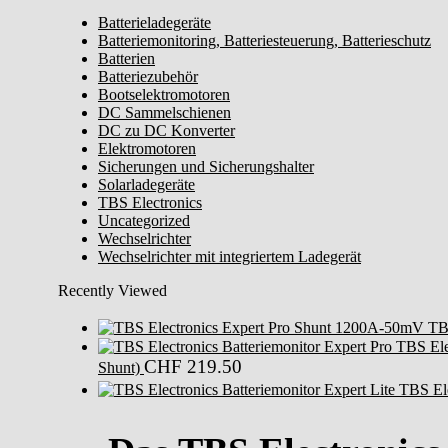
Laderelay
Batterieladegeräte
TACR-
Batteriemonitoring, Batteriesteuerung, Batterieschutz
160
Batterien
(12V/24Vdc,
Batteriezubehör
160A)
Bootselektromotoren
DC Sammelschienen
Menge
DC zu DC Konverter
Elektromotoren
Sicherungen und Sicherungshalter
Solarladegeräte
TBS Electronics
Uncategorized
Wechselrichter
Wechselrichter mit integriertem Ladegerät
Recently Viewed
TB
TBS Elec
CHF
219.50
Shunt)
TBS Ele