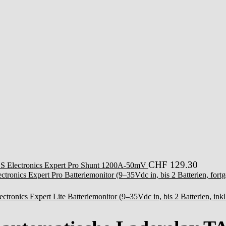
CHF
129.30
S Electronics Expert Pro Shunt 1200A-50mV
tronics Expert Pro Batteriemonitor (9–35Vdc in, bis 2 Batterien, fort
ctronics Expert Lite Batteriemonitor (9–35Vdc in, bis 2 Batterien, ink