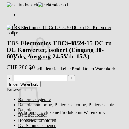
Skip
to
content
TBS Electronics TDCi-48/24-15 DC zu
DC Konverter, isoliert (Eingang 30-
60Vdc, Ausgang 24.5Vdc 15A)
CHF
286.30
Es befinden sich keine Produkte im Warenkorb.
TBS
Warenkorb
Electronics
In den Warenkorb
TDCi-
Browse
48/24-
Batterieladegeräte
15
Batteriemonitoring, Batteriesteuerung, Batterieschutz
DC
Batterien
Es befinden sich keine Produkte im Warenkorb.
zu
Batteriezubehör
DC
Bootselektromotoren
DC Sammelschienen
Konverter,